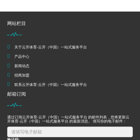
网站栏目
关于云开体育-云开（中国）一站式服务平台
产品中心
新闻动态
招商加盟
联系云开体育-云开（中国）一站式服务平台
邮箱订阅
通过订阅云开体育-云开（中国）一站式服务平台 的邮件列表，您将更新云
开体育-云开（中国）一站式服务平台 的最新消息。 填写你的电子邮件：
验证码: